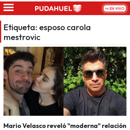
Skip to main content
EN VIVO
Etiqueta:
esposo carola
mestrovic
Mario Velasco reveló "moderna" relación