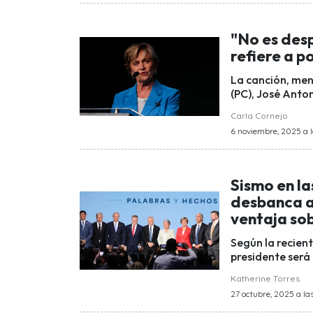
"No es desp
refiere a p
La canción, men
(PC), José Anton
Carla Cornejo
6 noviembre, 2025 a l
Sismo en la
desbanca a 
ventaja so
Según la recien
presidente será
Katherine Torres
27 octubre, 2025 a las