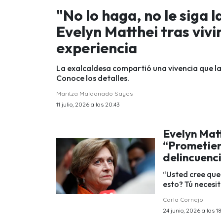
"No lo haga, no le siga l
Evelyn Matthei tras viv
experiencia
La exalcaldesa compartió una vivencia que la
Conoce los detalles.
Maritza Maldonado Sayes
11 julio, 2026 a las 20:43
Evelyn Matt
“Prometiero
delincuenci
“Usted cree que 
esto? Tú necesi
Carla Cornejo
24 junio, 2026 a las 1