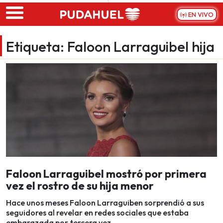
Skip to main content
EN VIVO
Etiqueta:
Faloon Larraguibel hija
Faloon Larraguibel mostró por primera
vez el rostro de su hija menor
Hace unos meses Faloon Larraguiben sorprendió a sus
seguidores al revelar en redes sociales que estaba
embarazada por tercera vez.