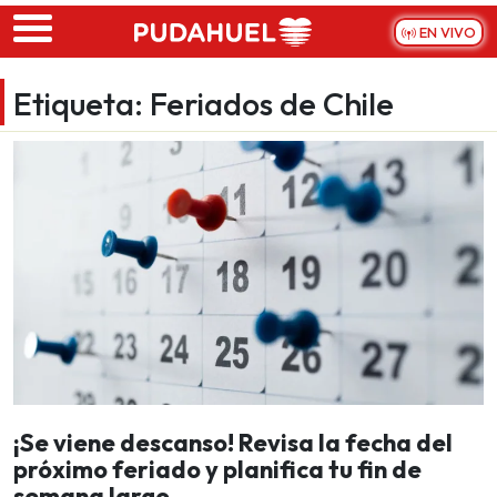
Skip to main content
EN VIVO
Etiqueta:
Feriados de Chile
¡Se viene descanso! Revisa la fecha del
próximo feriado y planifica tu fin de
semana largo