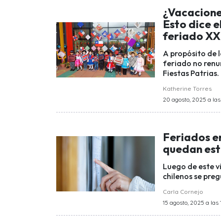
¿Vacaciones
Esto dice e
feriado X
A propósito de 
feriado no renun
Fiestas Patrias.
Katherine Torres
20 agosto, 2025 a las
Feriados en
quedan est
Luego de este vi
chilenos se pre
Carla Cornejo
15 agosto, 2025 a las 