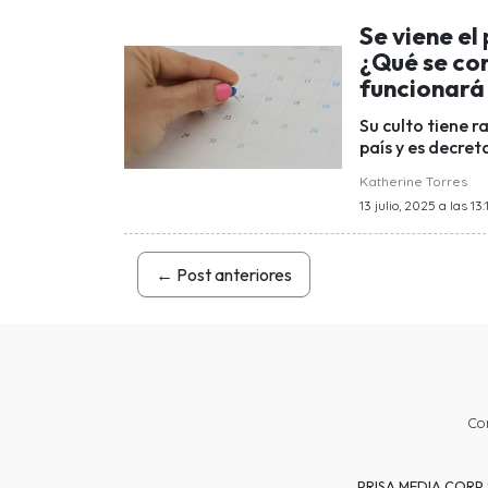
Se viene el
¿Qué se co
funcionará
Su culto tiene r
país y es decre
Katherine Torres
13 julio, 2025 a las 13:
←
Post anteriores
Co
PRISA MEDIA CORP SP