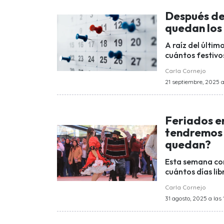
Después de
quedan los
A raíz del últim
cuántos festivo
Carla Cornejo
21 septiembre, 2025 a
Feriados en
tendremos e
quedan?
Esta semana co
cuántos días li
Carla Cornejo
31 agosto, 2025 a las 