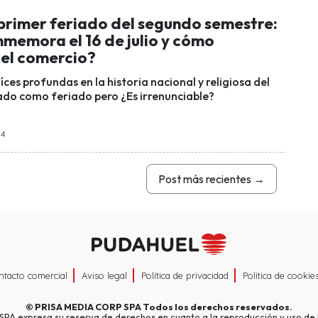
 primer feriado del segundo semestre:
nmemora el 16 de julio y cómo
 el comercio?
aíces profundas en la historia nacional y religiosa del
tado como feriado pero ¿Es irrenunciable?
14
Post más recientes
→
ntacto comercial
Aviso legal
Política de privacidad
Política de cookie
©
PRISA MEDIA CORP SPA
Todos los derechos reservados.
A expresa su reserva de derechos en cuanto a la reproducción y uso de l