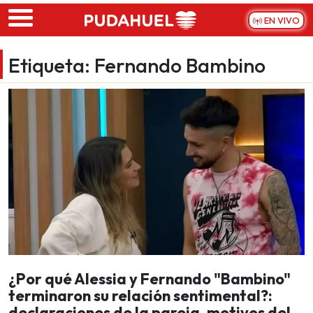
Skip to main content
EN VIVO
Etiqueta:
Fernando Bambino
¿Por qué Alessia y Fernando "Bambino"
terminaron su relación sentimental?:
declaraciones de la pareja, motivos del