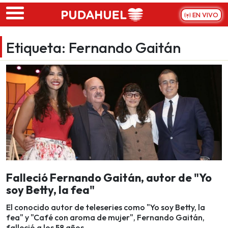
Skip to main content
EN VIVO
Etiqueta:
Fernando Gaitán
Falleció Fernando Gaitán, autor de "Yo
soy Betty, la fea"
El conocido autor de teleseries como "Yo soy Betty, la
fea" y "Café con aroma de mujer", Fernando Gaitán,
falleció a los 58 años.