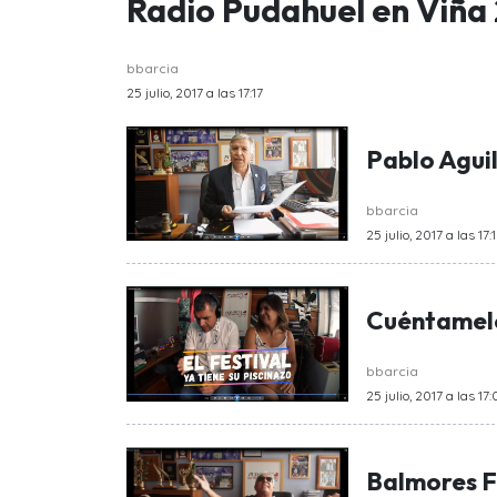
Radio Pudahuel en Viña
bbarcia
25 julio, 2017 a las 17:17
Pablo Agui
bbarcia
25 julio, 2017 a las 17:
Cuéntamelo
bbarcia
25 julio, 2017 a las 17:
Balmores F