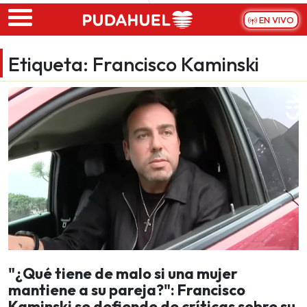
Skip to main content
EN VIVO
Etiqueta:
Francisco Kaminski
"¿Qué tiene de malo si una mujer
mantiene a su pareja?": Francisco
Kaminski se defiende de críticas sobre su