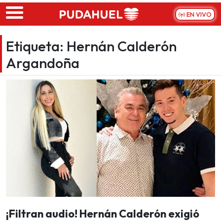
Skip to main content
EN VIVO
Etiqueta:
Hernán Calderón
Argandoña
¡Filtran audio! Hernán Calderón exigió