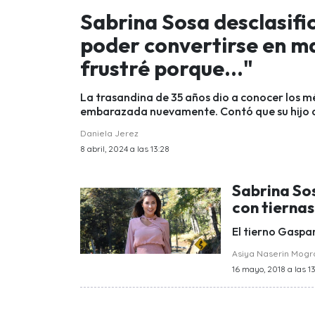
Sabrina Sosa desclasific
poder convertirse en m
frustré porque..."
La trasandina de 35 años dio a conocer los 
embarazada nuevamente. Contó que su hijo q
Daniela Jerez
8 abril, 2024 a las 13:28
Sabrina Sos
con tierna
El tierno Gaspa
Asiya Naserin Mog
16 mayo, 2018 a las 13