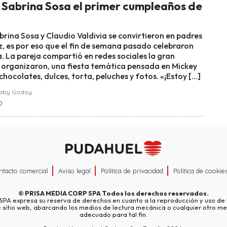
ó Sabrina Sosa el primer cumpleaños de
brina Sosa y Claudio Valdivia se convirtieron en padres
z, es por eso que el fin de semana pasado celebraron
a. La pareja compartió en redes sociales la gran
 organizaron, una fiesta temática pensada en Mickey
chocolates, dulces, torta, peluches y fotos. «¡Estoy […]
raby Godoy
50
ntacto comercial
Aviso legal
Política de privacidad
Política de cookie
©
PRISA MEDIA CORP SPA
Todos los derechos reservados.
A expresa su reserva de derechos en cuanto a la reproducción y uso de l
e sitio web, abarcando los medios de lectura mecánica o cualquier otro me
adecuado para tal fin.