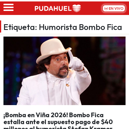
Skip to main content
EN VIVO
Etiqueta:
Humorista Bombo Fica
¡Bomba en Viña 2026! Bombo Fica
estalla ante el supuesto pago de $40
millones al humorista Stefan Kramer