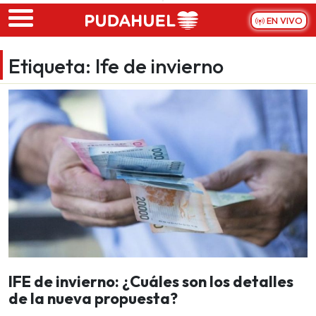
Skip to main content
EN VIVO
Etiqueta:
Ife de invierno
IFE de invierno: ¿Cuáles son los detalles
de la nueva propuesta?