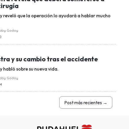
cirugía
ity reveló que la operación lo ayudará a hablar mucho
raby Godoy
30
tra y su cambio tras el accidente
ity habló sobre su nueva vida.
raby Godoy
44
Post más recientes
→