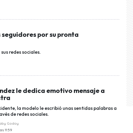
s seguidores por su pronta
sus redes sociales.
ández le dedica emotivo mensaje a
stra
idente, la modelo le escribió unas sentidas palabras a
ravés de redes sociales.
raby Godoy
as 11:59