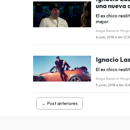
una nueva 
El ex chico real
mejor.
Asiya Naserin Mog
6 julio, 2018 a las 12:
Ignacio Las
El ex chico real
Asiya Naserin Mog
5 junio, 2018 a las 12:
←
Post anteriores