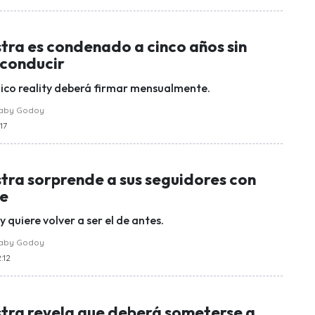
tra es condenado a cinco años sin
 conducir
chico reality deberá firmar mensualmente.
raby Godoy
:17
tra sorprende a sus seguidores con
ce
ty quiere volver a ser el de antes.
raby Godoy
:12
stra revela que deberá someterse a