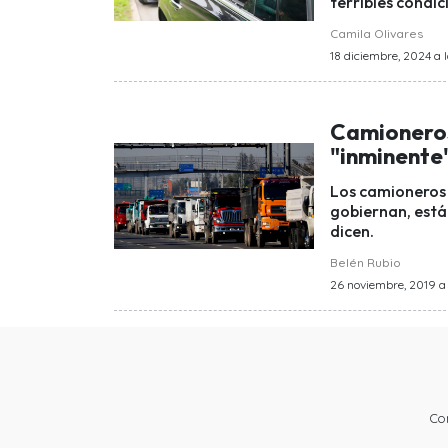
terribles condic
Camila Olivares
18 diciembre, 2024 a l
Camioneros
"inminente
Los camioneros 
gobiernan, está
dicen.
Belén Rubio
26 noviembre, 2019 a 
Co