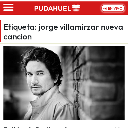
Skip to main content
EN VIVO
Etiqueta:
jorge villamirzar nueva
cancion