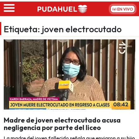
Skip to main content
EN VIVO
Etiqueta:
joven electrocutado
Madre de joven electrocutado acusa
negligencia por parte del liceo
La madre del joven fallecido señala que enviaron a su hijo