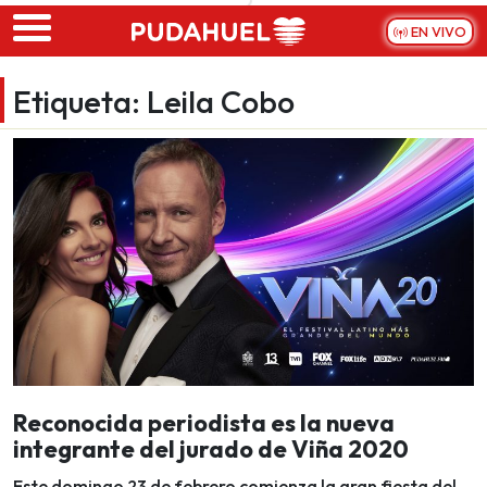
Skip to main content
EN VIVO
Etiqueta:
Leila Cobo
Reconocida periodista es la nueva
integrante del jurado de Viña 2020
Este domingo 23 de febrero comienza la gran fiesta del