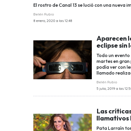
El rostro de Canal 13 se lució con una nueva 
Belén Rubio
8 enero, 2020 a las 12:48
Aparecen l
eclipse sin
Todo un evento f
martes en gran 
podía ver con le
llamado realiza
Belén Rubio
5 julio, 2019 a las 12:
Las crítica
llamativos 
Pata Larraín to