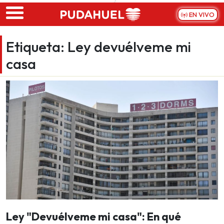
Skip to main content
EN VIVO
Etiqueta:
Ley devuélveme mi
casa
Ley "Devuélveme mi casa": En qué