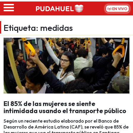
Skip to main content
EN VIVO
Etiqueta:
medidas
El 85% de las mujeres se siente
intimidada usando el transporte público
Según un reciente estudio elaborado por el Banco de
Desarrollo de América Latina (CAF), se reveló que 85% de
las mujeres que usa el transporte público en Santiago