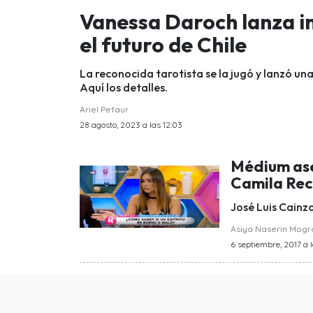
Vanessa Daroch lanza i
el futuro de Chile
La reconocida tarotista se la jugó y lanzó una
Aquí los detalles.
Ariel Pefaur
28 agosto, 2023 a las 12:03
Médium ase
Camila Re
José Luis Cainz
Asiya Naserin Mog
6 septiembre, 2017 a l