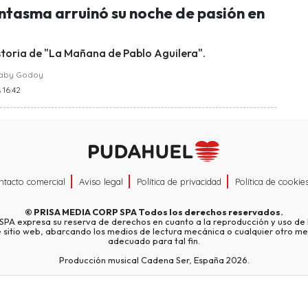
tasma arruinó su noche de pasión en
storia de "La Mañana de Pablo Aguilera".
raby Godoy
 16:42
ntacto comercial
Aviso legal
Política de privacidad
Política de cookie
©
PRISA MEDIA CORP SPA
Todos los derechos reservados.
A expresa su reserva de derechos en cuanto a la reproducción y uso de l
e sitio web, abarcando los medios de lectura mecánica o cualquier otro me
adecuado para tal fin.
Producción musical Cadena Ser, España 2026.