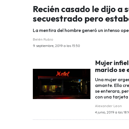
Recién casado le dijo a 
secuestrado pero estab
La mentira del hombre generó un intenso oper
Belén Rubio
9 septiembre, 2019 a las 15:50
Mujer infie
marido se 
Una mujer argen
amante. Ella cr
se enterara, per
con una tarjeta 
Alexander Leon
4 junio, 2019 a las 18: