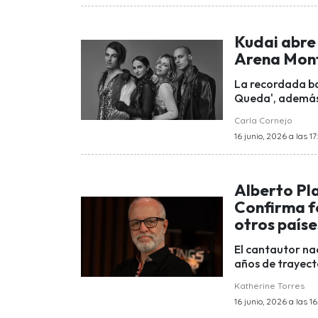
Kudai abre
Arena Mont
La recordada ba
Queda', además 
Carla Cornejo
16 junio, 2026 a las 17
Alberto Pl
Confirma fe
otros paíse
El cantautor na
años de trayect
Katherine Torres
16 junio, 2026 a las 16