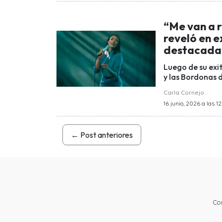
“Me van a r
reveló en e
destacada 
Luego de su exi
y las Bordonas 
Carla Cornejo
16 junio, 2026 a las 12
←
Post anteriores
Co