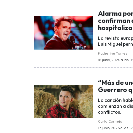
Alarma por
confirman 
hospitaliz
La revista euro
Luis Miguel per
Katherine Torres
18 junio, 2026 a las 0
“Más de un
Guerrero q
La canción habl
comienzan a di
conflictos.
Carla Cornejo
17 junio, 2026 a las 12