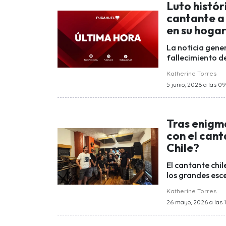
Luto histór
cantante a 
en su hoga
La noticia gene
fallecimiento d
Katherine Torres
5 junio, 2026 a las 0
Tras enigmá
con el cant
Chile?
El cantante chi
los grandes esce
Katherine Torres
26 mayo, 2026 a las 1