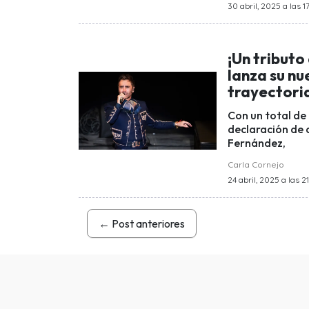
30 abril, 2025 a las 17
¡Un tribut
lanza su nu
trayectori
Con un total de 
declaración de 
Fernández,
Carla Cornejo
24 abril, 2025 a las 2
←
Post anteriores