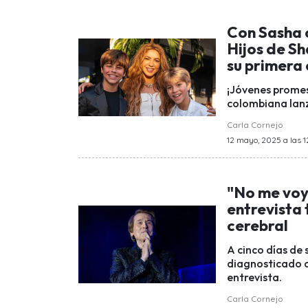
Con Sasha 
Hijos de Sh
su primera
¡Jóvenes promesa
colombiana lanz
Carla Cornejo
12 mayo, 2025 a las 1
"No me voy 
entrevista 
cerebral
A cinco días de
diagnosticado c
entrevista.
Carla Cornejo