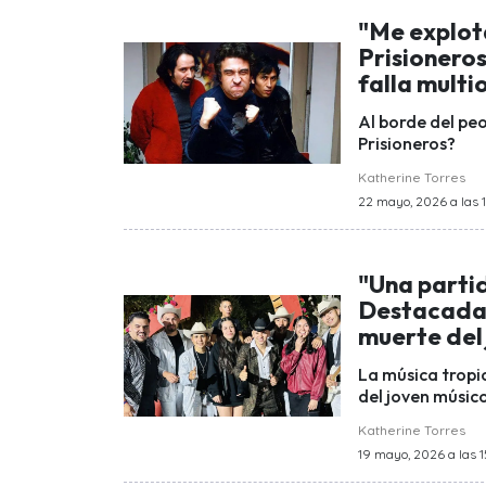
"Me explot
Prisioneros
falla multi
Al borde del pe
Prisioneros?
Katherine Torres
22 mayo, 2026 a las 1
"Una partid
Destacada 
muerte del
La música tropic
del joven músico
Katherine Torres
19 mayo, 2026 a las 1