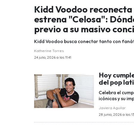
Kidd Voodoo reconecta c
estrena "Celosa": Dónde
previo a su masivo conc
Kidd Voodoo busca conectar tanto con fanát
Katherine Torres
24 julio, 2026 a las 11:41
Hoy cumple
del pop lat
Celebra el cum
icónicas y su im
Javiera Aguilar
28 junio, 2026 a las 1