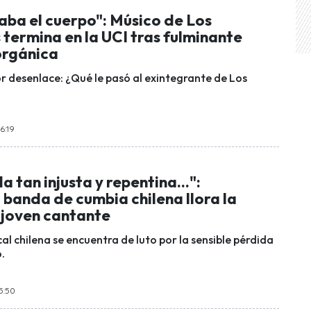
aba el cuerpo": Músico de Los
 termina en la UCI tras fulminante
orgánica
or desenlace: ¿Qué le pasó al exintegrante de Los
6:19
a tan injusta y repentina...":
banda de cumbia chilena llora la
 joven cantante
al chilena se encuentra de luto por la sensible pérdida
.
5:50