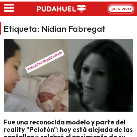
Skip to main content
EN VIVO
Etiqueta:
Nidian Fabregat
Fue una reconocida modelo y parte del
reality "Pelotón": hoy está alejada de las
pantallas y celebró el nacimiento de su