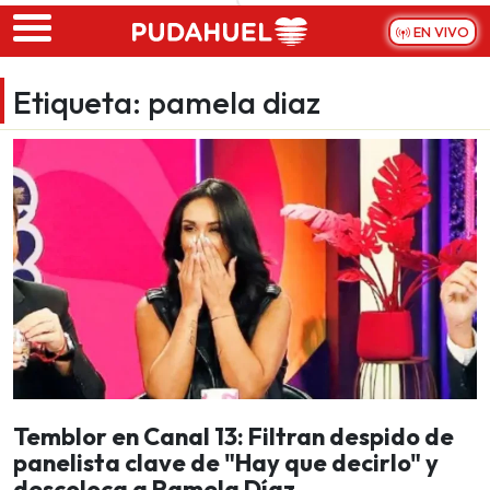
Skip to main content
EN VIVO
Etiqueta:
pamela diaz
Temblor en Canal 13: Filtran despido de
panelista clave de "Hay que decirlo" y
descoloca a Pamela Díaz