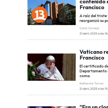
contenido e
Francisco
A raíz del trist
reorganizó su pa
Carla Cornejo
21 abril, 2025 a las 16
Vaticano r
Francisco
El certificado d
Departamento de
coma.
Katherine Torres
21 abril, 2025 a las 15
"Era un clo