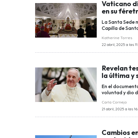
Vaticano d
en su féret
La Santa Sede m
Capilla de Santa
Katherine Torres
22 abril, 2025 a las 11
Revelan te
la última y
En el documento
voluntad y dio 
Carla Cornejo
21 abril, 2025 a las 16
Cambios en