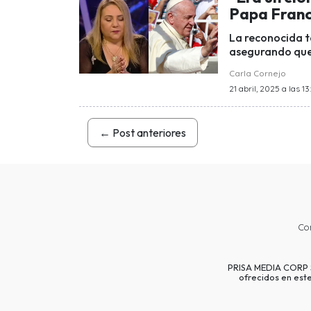
Papa Franci
La reconocida ta
asegurando que 
Carla Cornejo
21 abril, 2025 a las 1
←
Post anteriores
Co
PRISA MEDIA CORP SP
ofrecidos en est