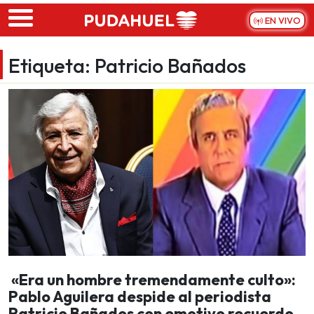
Skip to main content
EN VIVO
Etiqueta:
Patricio Bañados
«Era un hombre tremendamente culto»:
Pablo Aguilera despide al periodista
Patricio Bañados con emotivo recuerdo