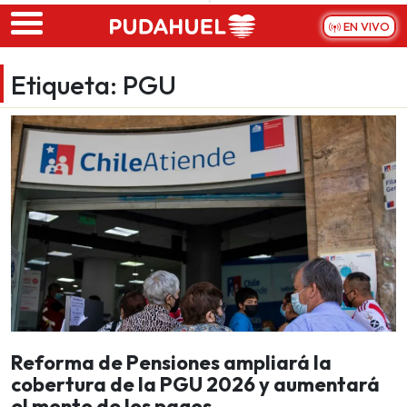
Skip to main content
EN VIVO
Etiqueta:
PGU
Reforma de Pensiones ampliará la
cobertura de la PGU 2026 y aumentará
el monto de los pagos