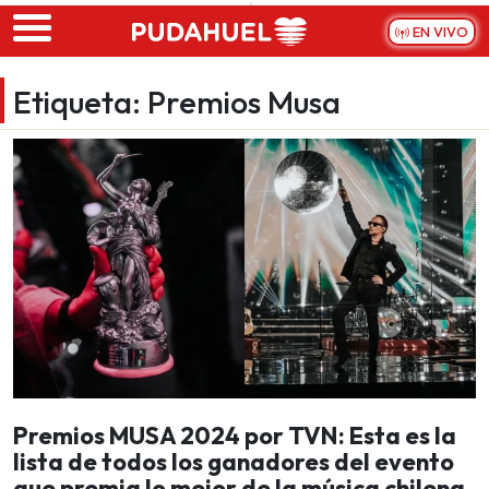
Skip to main content
EN VIVO
Etiqueta:
Premios Musa
Premios MUSA 2024 por TVN: Esta es la
lista de todos los ganadores del evento
que premia lo mejor de la música chilena