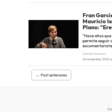
Fran Garcí
Mauricio Is
Plano: "Ere
"Hace años que 
permite seguir 
excomentarista
Camila Olivares
24 noviembre, 2025 a 
←
Post anteriores
Co