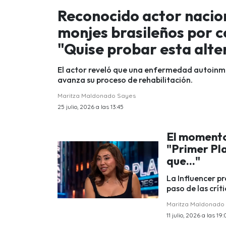
Reconocido actor nacion
monjes brasileños por c
"Quise probar esta alte
El actor reveló que una enfermedad autoinmun
avanza su proceso de rehabilitación.
Maritza Maldonado Sayes
25 julio, 2026 a las 13:45
El momento
"Primer Pla
que..."
La Influencer p
paso de las crít
Maritza Maldonado
11 julio, 2026 a las 19: