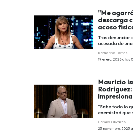
"Me agarró
descarga co
acoso físic
Tras denunciar a
acusada de una 
Katherine Torres
19 enero, 2026 a las 1
Mauricio Is
Rodríguez:
impresiona
"Sabe todo lo qu
enemistad que 
Camila Olivares
25 noviembre, 2025 a 