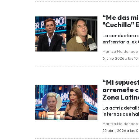
“Me das mi
"Cuchillo" 
La conductora ex
enfrentar al ex
Maritza Maldonado
6 junio, 2026 a las 10
“Mi supues
arremete c
Zona Latin
La actriz detall
internas que ha
Maritza Maldonado
25 abril, 2026 a las 0