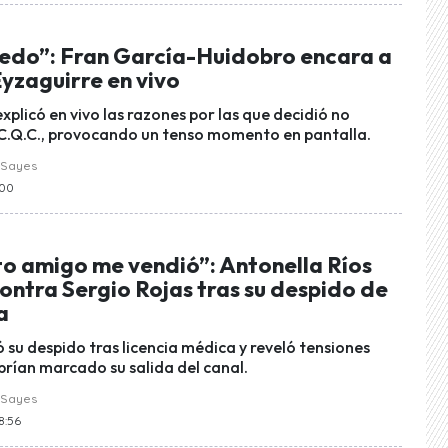
edo”: Fran García-Huidobro encara a
Eyzaguirre en vivo
plicó en vivo las razones por las que decidió no
 C.Q.C., provocando un tenso momento en pantalla.
 Sayes
:00
to amigo me vendió”: Antonella Ríos
ontra Sergio Rojas tras su despido de
a
ó su despido tras licencia médica y reveló tensiones
brían marcado su salida del canal.
 Sayes
8:56