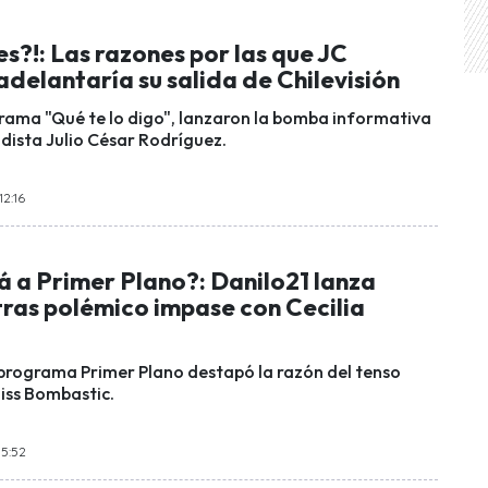
es?!: Las razones por las que JC
delantaría su salida de Chilevisión
rama "Qué te lo digo", lanzaron la bomba informativa
odista Julio César Rodríguez.
12:16
á a Primer Plano?: Danilo21 lanza
ras polémico impase con Cecilia
l programa Primer Plano destapó la razón del tenso
ss Bombastic.
15:52