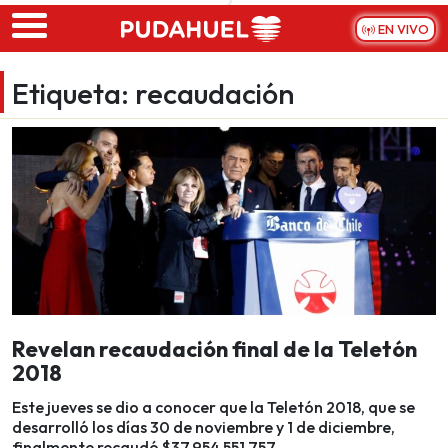
Skip to main content
EN VIVO
Etiqueta:
recaudación
Revelan recaudación final de la Teletón
2018
Este jueves se dio a conocer que la Teletón 2018, que se
desarrolló los días 30 de noviembre y 1 de diciembre,
finalmente recaudó $37.954.551.757.