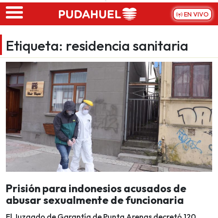
Skip to main content
EN VIVO
Etiqueta:
residencia sanitaria
Prisión para indonesios acusados de
abusar sexualmente de funcionaria
El Juzgado de Garantía de Punta Arenas decretó 120