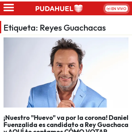
Skip to main content
EN VIVO
Etiqueta:
Reyes Guachacas
¡Nuestro "Huevo" va por la corona! Daniel
Fuenzalida es candidato a Rey Guachaca
y AQUÍ te contamos CÓMO VOTAR