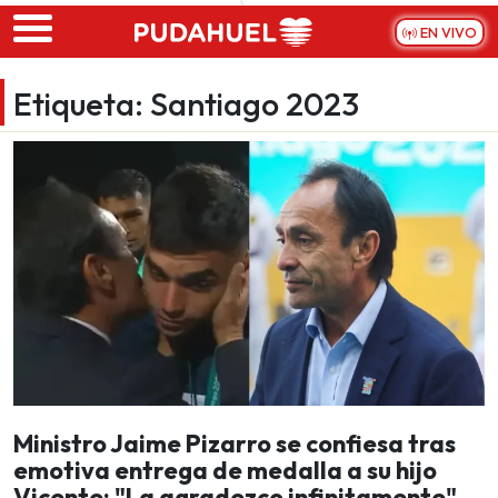
Skip to main content
EN VIVO
Etiqueta:
Santiago 2023
Ministro Jaime Pizarro se confiesa tras
emotiva entrega de medalla a su hijo
Vicente: "La agradezco infinitamente"