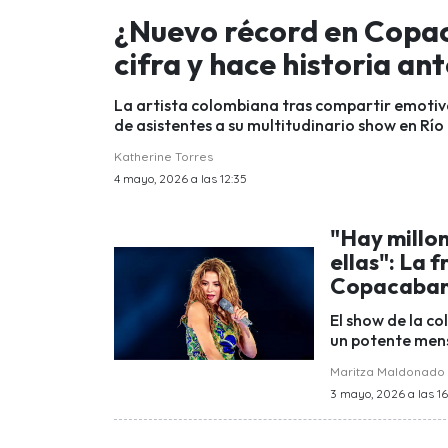
¿Nuevo récord en Copac
cifra y hace historia an
La artista colombiana tras compartir emotiva
de asistentes a su multitudinario show en Río
Katherine Torres
4 mayo, 2026 a las 12:35
"Hay millon
ellas": La 
Copacaba
El show de la c
un potente mens
Maritza Maldonado
3 mayo, 2026 a las 1