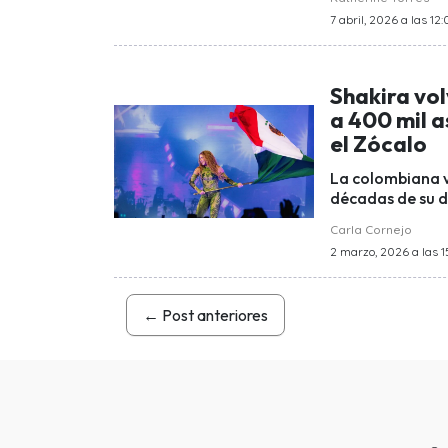
7 abril, 2026 a las 12:
Shakira vo
a 400 mil a
el Zócalo
La colombiana vo
décadas de su d
Carla Cornejo
2 marzo, 2026 a las 1
←
Post anteriores