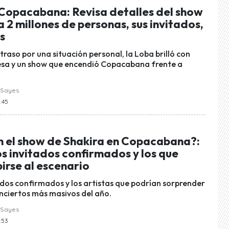
 Copacabana: Revisa detalles del show
a 2 millones de personas, sus invitados,
ás
traso por una situación personal, la Loba brilló con
esa y un show que encendió Copacabana frente a
 Sayes
:45
n el show de Shakira en Copacabana?:
os invitados confirmados y los que
irse al escenario
tados confirmados y los artistas que podrían sorprender
onciertos más masivos del año.
 Sayes
:53