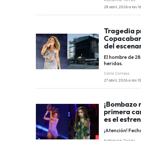
28 abril, 2026 a las 16
Tragedia pr
Copacabana
del escena
El hombre de 28
heridas.
Carla Cornejo
27 abril, 2026 a las 1
¡Bombazo mu
primera ca
es el estre
¡Atención! Fecha
Katherine Torres