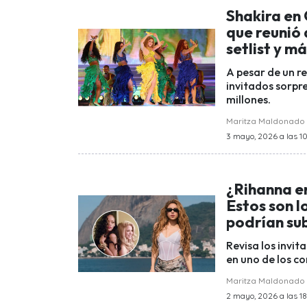
Shakira en
que reunió 
setlist y m
A pesar de un re
invitados sorpr
millones.
Maritza Maldonado
3 mayo, 2026 a las 10
¿Rihanna e
Estos son l
podrían sub
Revisa los invi
en uno de los c
Maritza Maldonado
2 mayo, 2026 a las 18