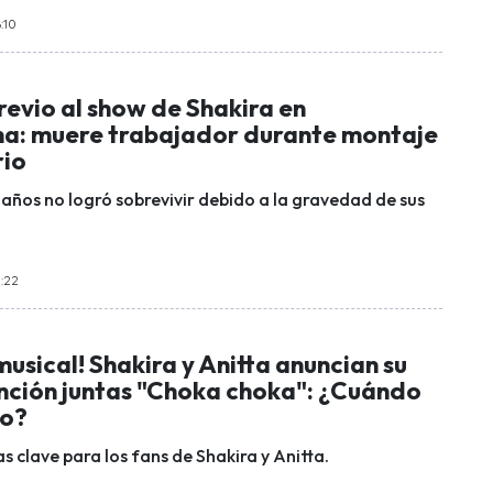
:10
evio al show de Shakira en
: muere trabajador durante montaje
rio
 años no logró sobrevivir debido a la gravedad de sus
0:22
sical! Shakira y Anitta anuncian su
nción juntas "Choka choka": ¿Cuándo
no?
s clave para los fans de Shakira y Anitta.