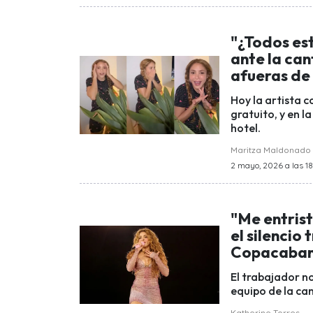
"¿Todos est
ante la can
afueras de
Hoy la artista 
gratuito, y en l
hotel.
Maritza Maldonado
2 mayo, 2026 a las 1
"Me entris
el silencio
Copacabana
El trabajador no
equipo de la ca
Katherine Torres