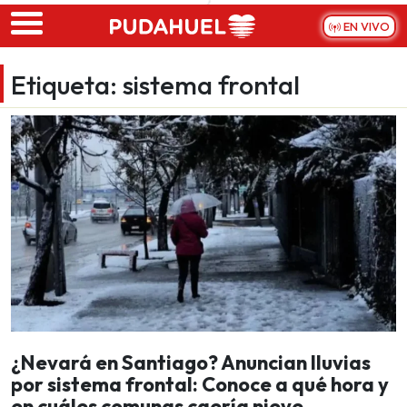
Skip to main content
EN VIVO
Etiqueta:
sistema frontal
¿Nevará en Santiago? Anuncian lluvias
por sistema frontal: Conoce a qué hora y
en cuáles comunas caería nieve