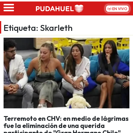
Skip to main content
EN VIVO
Etiqueta:
Skarleth
Terremoto en CHV: en medio de lágrimas
fue la eliminación de una querida
participante de "Gran Hermano Chile"