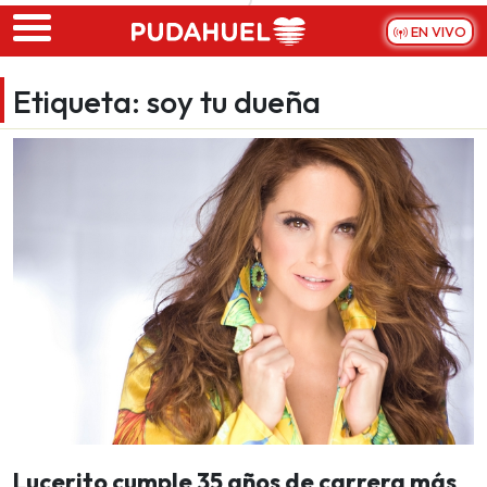
Skip to main content
EN VIVO
Etiqueta:
soy tu dueña
Lucerito cumple 35 años de carrera más