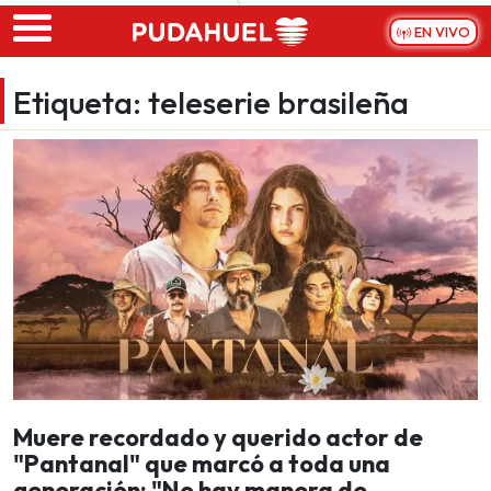
Skip to main content
EN VIVO
Etiqueta:
teleserie brasileña
Muere recordado y querido actor de
"Pantanal" que marcó a toda una
generación: "No hay manera de