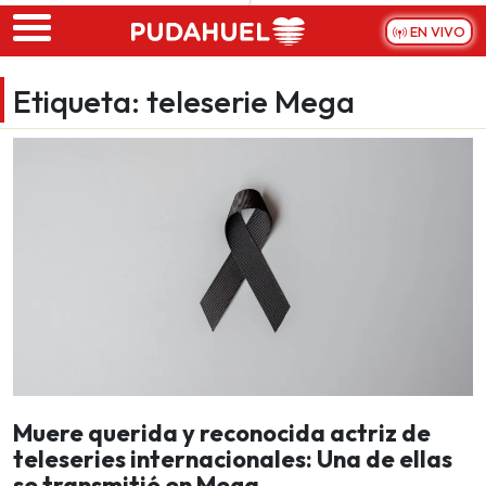
Skip to main content
EN VIVO
Etiqueta:
teleserie Mega
Muere querida y reconocida actriz de
teleseries internacionales: Una de ellas
se transmitió en Mega