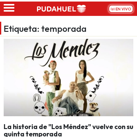
Skip to main content
EN VIVO
Etiqueta:
temporada
La historia de "Los Méndez" vuelve con su
quinta temporada