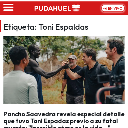
Skip to main content
EN VIVO
Etiqueta:
Toni Espaldas
Pancho Saavedra revela especial detalle
que tuvo Toni Espadas previo a su fatal
muerte: "Increíble cómo es la vida..."