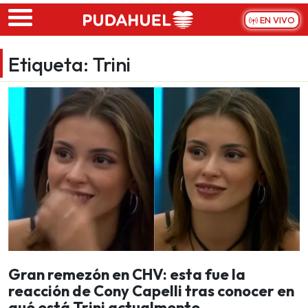
Skip to main content
EN VIVO
Etiqueta:
Trini
Gran remezón en CHV: esta fue la
reacción de Cony Capelli tras conocer en
qué está Trini actualmente