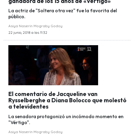
ganadora de los 15 años de «Vértigo»
La actriz de "Soltera otra vez" fue la favorita del
público.
Asiya Naserin Mograby Godoy
22 junio, 2018 a las 11:32
El comentario de Jacqueline van
Rysselberghe a Diana Bolocco que molestó
a televidentes
La senadora protagonizó un incómodo momento en
"Vértigo".
Asiya Naserin Mograby Godoy