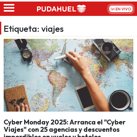
Skip to main content
EN VIVO
Etiqueta:
viajes
Cyber Monday 2025: Arranca el "Cyber
Viajes" con 25 agencias y descuentos
imperdibles en vuelos y hoteles