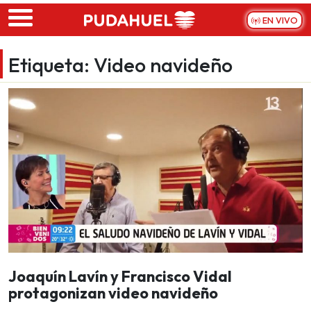
Skip to main content
EN VIVO
Etiqueta:
Video navideño
Joaquín Lavín y Francisco Vidal
protagonizan video navideño