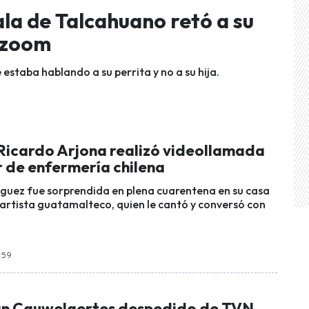
ala de Talcahuano retó a su
r zoom
estaba hablando a su perrita y no a su hija.
 Ricardo Arjona realizó videollamada
r de enfermería chilena
guez fue sorprendida en plena cuarentena en su casa
l artista guatamalteco, quien le cantó y conversó con
8:59
an Cauwelaertes despedido de TVN