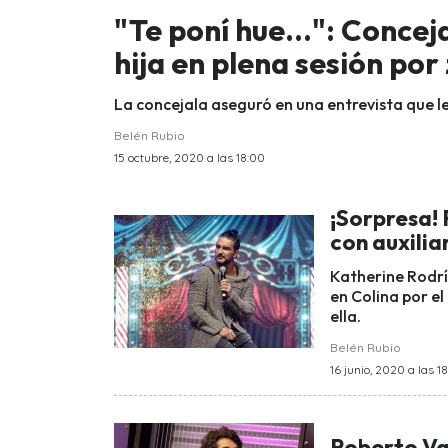
"Te poní hue...": Concej
hija en plena sesión po
La concejala aseguró en una entrevista que le 
Belén Rubio
15 octubre, 2020 a las 18:00
¡Sorpresa!
con auxilia
Katherine Rodrí
en Colina por e
ella.
Belén Rubio
16 junio, 2020 a las 1
Roberto V