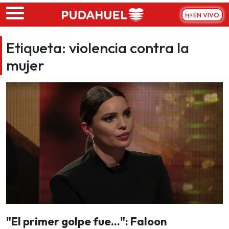
Skip to main content
EN VIVO
Etiqueta:
violencia contra la
mujer
"El primer golpe fue...": Faloon